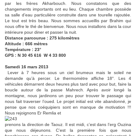
par les frères Akharbouch. Nous constatons que des
changements importants ont eu lieu. Chaque chambre possède
sa salle d’eau particulière construite dans une tourelle rajoutée.
Le tout est très beau. Nous sommes accueillis par Brahim qui
nous offre le thé de bienvenue. Nous nous installons dans la cour
intérieure pour diner et passer la nuit.
Distance parcourue : 275 kilomètres
Altitude : 666 mètres
Température : 23°
GPS : N 30 45 616 W 4 33 800
Samedi 16 mars 2013
Lever à 7 heures sous un ciel brumeux mais le soleil ne
demande qu’à percer. Le thermomètre affiche 18°. Les 4
véhicules démarrent deux heures plus tard avec pour but, faire la
boucle autour de la passe Mahrech. Après avoir longé la
montagne, nous jardinons un peu pour trouver le passage qui
nous fait traverser l’oued. Le projet initial est vite abandonné, je
pense que nos coéquipiers sont en manque de motivation !!!
Nous rejoignons Er Remlia et
prenons la direction de Taouz. Il est midi, c’est dans l’erg Ouzina
que nous déjeunons. C’est la première fois que nous
franchissons ces dunes. De belles descentes se présentent à