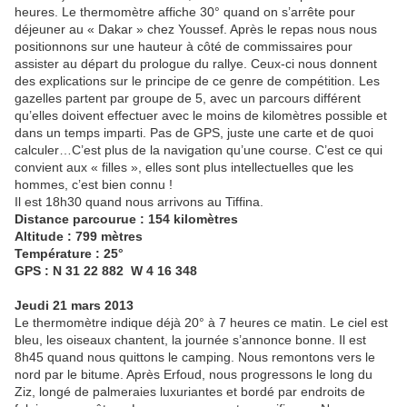
heures. Le thermomètre affiche 30° quand on s’arrête pour
déjeuner au « Dakar » chez Youssef. Après le repas nous nous
positionnons sur une hauteur à côté de commissaires pour
assister au départ du prologue du rallye. Ceux-ci nous donnent
des explications sur le principe de ce genre de compétition. Les
gazelles partent par groupe de 5, avec un parcours différent
qu’elles doivent effectuer avec le moins de kilomètres possible et
dans un temps imparti. Pas de GPS, juste une carte et de quoi
calculer…C’est plus de la navigation qu’une course. C’est ce qui
convient aux « filles », elles sont plus intellectuelles que les
hommes, c’est bien connu !
Il est 18h30 quand nous arrivons au Tiffina.
Distance parcourue : 154 kilomètres
Altitude : 799 mètres
Température : 25°
GPS : N 31 22 882 W 4 16 348
Jeudi 21 mars 2013
Le thermomètre indique déjà 20° à 7 heures ce matin. Le ciel est
bleu, les oiseaux chantent, la journée s’annonce bonne. Il est
8h45 quand nous quittons le camping. Nous remontons vers le
nord par le bitume. Après Erfoud, nous progressons le long du
Ziz, longé de palmeraies luxuriantes et bordé par endroits de