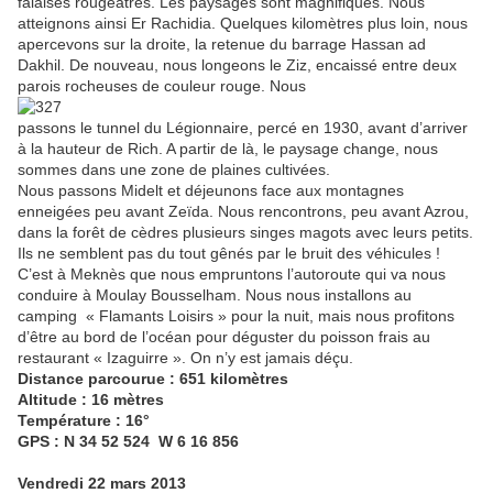
falaises rougeâtres. Les paysages sont magnifiques. Nous
atteignons ainsi Er Rachidia. Quelques kilomètres plus loin, nous
apercevons sur la droite, la retenue du barrage Hassan ad
Dakhil. De nouveau, nous longeons le Ziz, encaissé entre deux
parois rocheuses de couleur rouge. Nous
passons le tunnel du Légionnaire, percé en 1930, avant d’arriver
à la hauteur de Rich. A partir de là, le paysage change, nous
sommes dans une zone de plaines cultivées.
Nous passons Midelt et déjeunons face aux montagnes
enneigées peu avant Zeïda. Nous rencontrons, peu avant Azrou,
dans la forêt de cèdres plusieurs singes magots avec leurs petits.
Ils ne semblent pas du tout gênés par le bruit des véhicules !
C’est à Meknès que nous empruntons l’autoroute qui va nous
conduire à Moulay Bousselham. Nous nous installons au
camping « Flamants Loisirs » pour la nuit, mais nous profitons
d’être au bord de l’océan pour déguster du poisson frais au
restaurant « Izaguirre ». On n’y est jamais déçu.
Distance parcourue : 651 kilomètres
Altitude : 16 mètres
Température : 16°
GPS : N 34 52 524 W 6 16 856
Vendredi 22 mars 2013