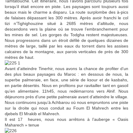
Tamtatouche. Cet itinéraire, nous l’avons parcouru plusieurs fois
lorsqu’il était encore en piste. Les paysages sont toujours aussi
beaux mais le charme a disparu. La route surplombe des à-pics
de falaises dépassant les 300 mètres. Après avoir franchi le col
tizi n’Tighighouzine situé à 2685 mètres d’altitude, nous
descendons vers la plaine où se trouve l’embranchement pour
les mines de sel. Les gorges du Todgha restent majestueuses.
Nous progressons dans un étroit défilé de quelques dizaines de
mètres de large, taillé par les eaux du torrent dans les assises
calcaires de la montagne, aux parois verticales de près de 300
mètres de haut.
Avant d’atteindre Tinerhir, nous avons la chance de profiter d’un
des plus beaux paysages du Maroc : en dessous de nous, la
superbe palmeraie, en face, une série de ksour et de kasbahs,
en partie désertés. Nous en profitons pur ravitailler tant en gasoil
qu’en alimentaire. 11h45, nous redémarrons vers Alnif. Nous
déjeunons près d’une petite palmeraie avant d’atteindre le village.
Nous continuons jusqu’à Achbarou où nous empruntons une piste
sur la droite qui nous conduit au Foum El Mahrech entre les
djebels El Mrakib el Mahrech.
Il est 17 heures, nous nous arrêtons à l’auberge « Oasis
Maharech » tenue