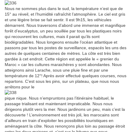
Nous ne sommes plus dans le sud, la température n’est que de
15° au réveil, et l’humidité rafraîchit l’atmosphère. Le ciel est gris
et une légère brise se fait sentir. Il est 9h15, les véhicules
démarrent. Nous traversons d’abord une immense et magnifique
forêt d’eucalyptus, un peu souillée par tous les plastiques noirs
qui recouvrent les cultures, mais il parait qu’ils sont
biodégradables. Nous longeons ensuite l’océan atlantique et
passons par tous les postes de surveillance, espacés les uns des
autres de quelques centaines de mètres. La côte est très bien
gardée à cet endroit. Cette région est appelée le « grenier du
Maroc » car les cultures maraichères y sont abondantes. Nous
atteignons ainsi Larache, sous une pluie fine et par une
température de 12°! Après avoir effectué quelques courses, nous
repartons. C’est sous les pins, sur un plateau, que nous nous
arrêtons pour le
pique nique. Nous n’empruntons pas l’itinéraire habituel, le
passage trialisant est maintenant impraticable. Nous nous
dirigeons plutôt vers la mer. Nous jardinons un peu, mais c’est la
découverte ! L’environnement est très joli, les marocains sont
d’ailleurs en train d’exploiter les possibilités touristiques en
aménageant la côte. Nous renonçons plus loin au passage étroit
entre les deux maisons et, c’est sur le bitume que nous