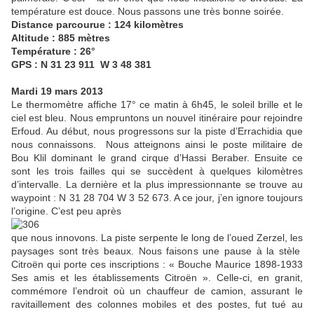
température est douce. Nous passons une très bonne soirée.
Distance parcourue : 124 kilomètres
Altitude : 885 mètres
Température : 26°
GPS : N 31 23 911 W 3 48 381
Mardi 19 mars 2013
Le thermomètre affiche 17° ce matin à 6h45, le soleil brille et le
ciel est bleu. Nous empruntons un nouvel itinéraire pour rejoindre
Erfoud. Au début, nous progressons sur la piste d’Errachidia que
nous connaissons. Nous atteignons ainsi le poste militaire de
Bou Klil dominant le grand cirque d’Hassi Beraber. Ensuite ce
sont les trois failles qui se succèdent à quelques kilomètres
d’intervalle. La dernière et la plus impressionnante se trouve au
waypoint : N 31 28 704 W 3 52 673. A ce jour, j’en ignore toujours
l’origine. C’est peu après
que nous innovons. La piste serpente le long de l’oued Zerzel, les
paysages sont très beaux. Nous faisons une pause à la stèle
Citroën qui porte ces inscriptions : « Bouche Maurice 1898-1933
Ses amis et les établissements Citroën ». Celle-ci, en granit,
commémore l’endroit où un chauffeur de camion, assurant le
ravitaillement des colonnes mobiles et des postes, fut tué au