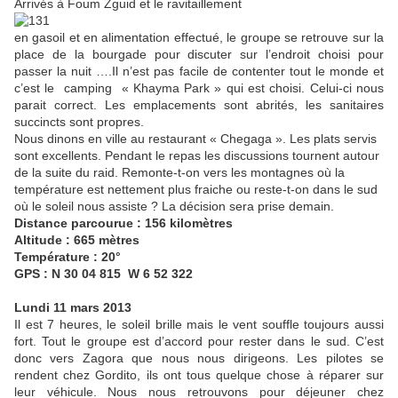
Arrivés à Foum Zguid et le ravitaillement
en gasoil et en alimentation effectué, le groupe se retrouve sur la
place de la bourgade pour discuter sur l’endroit choisi pour
passer la nuit ….Il n’est pas facile de contenter tout le monde et
c’est le camping « Khayma Park » qui est choisi. Celui-ci nous
parait correct. Les emplacements sont abrités, les sanitaires
succincts sont propres.
Nous dinons en ville au restaurant « Chegaga ». Les plats servis
sont excellents. Pendant le repas les discussions tournent autour
de la suite du raid. Remonte-t-on vers les montagnes où la
température est nettement plus fraiche ou reste-t-on dans le sud
où le soleil nous assiste ? La décision sera prise demain.
Distance parcourue : 156 kilomètres
Altitude : 665 mètres
Température : 20°
GPS : N 30 04 815 W 6 52 322
Lundi 11 mars 2013
Il est 7 heures, le soleil brille mais le vent souffle toujours aussi
fort. Tout le groupe est d’accord pour rester dans le sud. C’est
donc vers Zagora que nous nous dirigeons. Les pilotes se
rendent chez Gordito, ils ont tous quelque chose à réparer sur
leur véhicule. Nous nous retrouvons pour déjeuner chez