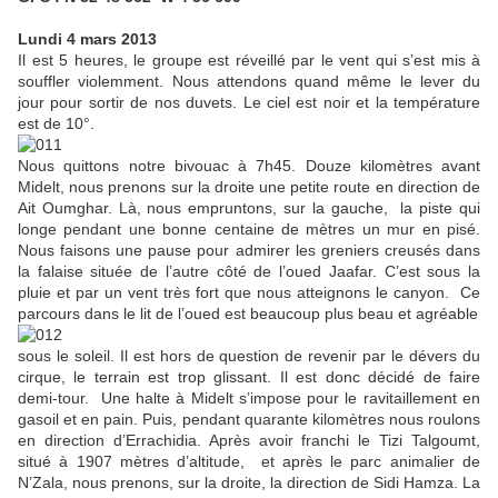
Lundi 4 mars 2013
Il est 5 heures, le groupe est réveillé par le vent qui s’est mis à
souffler violemment. Nous attendons quand même le lever du
jour pour sortir de nos duvets. Le ciel est noir et la température
est de 10°.
Nous quittons notre bivouac à 7h45. Douze kilomètres avant
Midelt, nous prenons sur la droite une petite route en direction de
Ait Oumghar. Là, nous empruntons, sur la gauche, la piste qui
longe pendant une bonne centaine de mètres un mur en pisé.
Nous faisons une pause pour admirer les greniers creusés dans
la falaise située de l’autre côté de l’oued Jaafar. C’est sous la
pluie et par un vent très fort que nous atteignons le canyon. Ce
parcours dans le lit de l’oued est beaucoup plus beau et agréable
sous le soleil. Il est hors de question de revenir par le dévers du
cirque, le terrain est trop glissant. Il est donc décidé de faire
demi-tour. Une halte à Midelt s’impose pour le ravitaillement en
gasoil et en pain. Puis, pendant quarante kilomètres nous roulons
en direction d’Errachidia. Après avoir franchi le Tizi Talgoumt,
situé à 1907 mètres d’altitude, et après le parc animalier de
N’Zala, nous prenons, sur la droite, la direction de Sidi Hamza. La