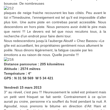
boueuse. De nombreuses
plaques de neige fraiche recouvrent les bas côtés. Peu avant le
tizi n’Timedouine, l’enneigement est tel qu’il est impossible d’aller
plus loin. Une autre piste en contrebas parait accessible. Nous
descendons en hors piste. Nous pensons avoir évité le pire mais
que nenni !!! Le devers est tel que nous reculons tous, à la
recherche d’un endroit pour faire demi tour.
Nous redescendons jusqu’à l’auberge Aloutif « Chez Bassou »Le
gîte est accueillant, les propriétaires gentiment nous allument le
poêle. Nous dinons légèrement, la fatigue causée par les
émotions a eu raison de nous. Quelle journée !!!
Distance parcourue : 205 kilomètres
Altitude : 2574 mètres
Température : 4°
GPS : N 31 58 569 W 5 34 421
Vendredi 15 mars 2013
3° au réveil, c’est peu !!! Heureusement le soleil est présent mais
un petit vent frisquet se fait sentir. Contrairement à ce qu’on
aurait pu croire, personne n’a souffert du froid pendant la nuit. A
Agoudal, nous prenons le bitume en direction d’Aït Hani et