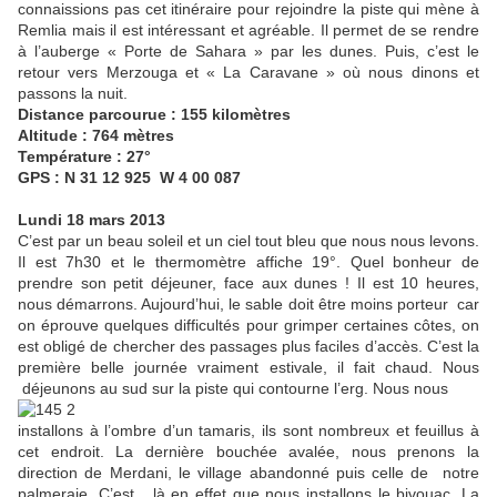
connaissions pas cet itinéraire pour rejoindre la piste qui mène à
Remlia mais il est intéressant et agréable. Il permet de se rendre
à l’auberge « Porte de Sahara » par les dunes. Puis, c’est le
retour vers Merzouga et « La Caravane » où nous dinons et
passons la nuit.
Distance parcourue : 155 kilomètres
Altitude : 764 mètres
Température : 27°
GPS : N 31 12 925 W 4 00 087
Lundi 18 mars 2013
C’est par un beau soleil et un ciel tout bleu que nous nous levons.
Il est 7h30 et le thermomètre affiche 19°. Quel bonheur de
prendre son petit déjeuner, face aux dunes ! Il est 10 heures,
nous démarrons. Aujourd’hui, le sable doit être moins porteur car
on éprouve quelques difficultés pour grimper certaines côtes, on
est obligé de chercher des passages plus faciles d’accès. C’est la
première belle journée vraiment estivale, il fait chaud. Nous
déjeunons au sud sur la piste qui contourne l’erg. Nous nous
installons à l’ombre d’un tamaris, ils sont nombreux et feuillus à
cet endroit. La dernière bouchée avalée, nous prenons la
direction de Merdani, le village abandonné puis celle de notre
palmeraie. C’est là en effet que nous installons le bivouac. La