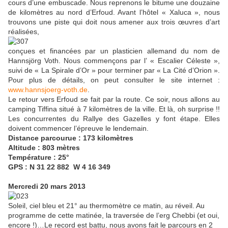
cours d’une embuscade. Nous reprenons le bitume une douzaine
de kilomètres au nord d’Erfoud. Avant l’hôtel « Xaluca », nous
trouvons une piste qui doit nous amener aux trois œuvres d’art
réalisées,
conçues et financées par un plasticien allemand du nom de
Hannsjörg Voth. Nous commençons par l’ « Escalier Céleste »,
suivi de « La Spirale d’Or » pour terminer par « La Cité d’Orion ».
Pour plus de détails, on peut consulter le site internet :
www.hannsjoerg-voth.de
.
Le retour vers Erfoud se fait par la route. Ce soir, nous allons au
camping Tiffina situé à 7 kilomètres de la ville. Et là, oh surprise !!
Les concurrentes du Rallye des Gazelles y font étape. Elles
doivent commencer l’épreuve le lendemain.
Distance parcourue : 173 kilomètres
Altitude : 803 mètres
Température : 25°
GPS : N 31 22 882 W 4 16 349
Mercredi 20 mars 2013
Soleil, ciel bleu et 21° au thermomètre ce matin, au réveil. Au
programme de cette matinée, la traversée de l’erg Chebbi (et oui,
encore !)…Le record est battu, nous avons fait le parcours en 2