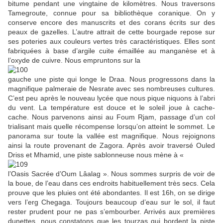
bitume pendant une vingtaine de kilomètres. Nous traversons
Tamegroute, connue pour sa bibliothèque coranique. On y
conserve encore des manuscrits et des corans écrits sur des
peaux de gazelles. L’autre attrait de cette bourgade repose sur
ses poteries aux couleurs vertes très caractéristiques. Elles sont
fabriquées à base d’argile cuite émaillée au manganèse et à
l’oxyde de cuivre. Nous empruntons sur la
gauche une piste qui longe le Draa. Nous progressons dans la
magnifique palmeraie de Nesrate avec ses nombreuses cultures.
C’est peu après le nouveau lycée que nous pique niquons à l’abri
du vent. La température est douce et le soleil joue à cache-
cache. Nous parvenons ainsi au Foum Rjam, passage d’un col
trialisant mais quelle récompense lorsqu’on atteint le sommet. Le
panorama sur toute la vallée est magnifique. Nous rejoignons
ainsi la route provenant de Zagora. Après avoir traversé Ouled
Driss et Mhamid, une piste sablonneuse nous mène à «
l’Oasis Sacrée d’Oum Lâalag ». Nous sommes surpris de voir de
la boue, de l’eau dans ces endroits habituellement très secs. Cela
prouve que les pluies ont été abondantes. Il est 16h, on se dirige
vers l’erg Chegaga. Toujours beaucoup d’eau sur le sol, il faut
rester prudent pour ne pas s’embourber. Arrivés aux premières
dunettes, nous constatons que les tourzas qui bordent la piste