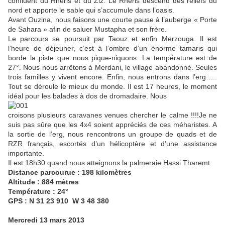
confluent du Rhéris et du Ziz. Le Rhéris descend des reliefs du
nord et apporte le sable qui s’accumule dans l’oasis.
Avant Ouzina, nous faisons une courte pause à l’auberge « Porte
de Sahara » afin de saluer Mustapha et son frère.
Le parcours se poursuit par Taouz et enfin Merzouga. Il est
l’heure de déjeuner, c’est à l’ombre d’un énorme tamaris qui
borde la piste que nous pique-niquons. La température est de
27°. Nous nous arrêtons à Merdani, le village abandonné. Seules
trois familles y vivent encore. Enfin, nous entrons dans l’erg…..
Tout se déroule le mieux du monde. Il est 17 heures, le moment
idéal pour les balades à dos de dromadaire. Nous
croisons plusieurs caravanes venues chercher le calme !!!!Je ne
suis pas sûre que les 4x4 soient appréciés de ces méharistes. A
la sortie de l’erg, nous rencontrons un groupe de quads et de
RZR français, escortés d’un hélicoptère et d’une assistance
importante.
Il est 18h30 quand nous atteignons la palmeraie Hassi Tharemt.
Distance parcourue : 198 kilomètres
Altitude : 884 mètres
Température : 24°
GPS : N 31 23 910 W 3 48 380
Mercredi 13 mars 2013