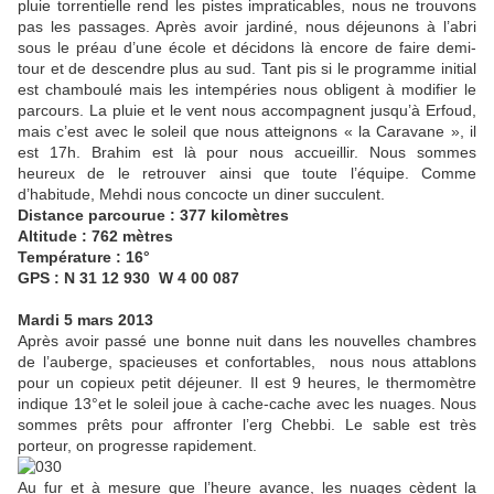
pluie torrentielle rend les pistes impraticables, nous ne trouvons
pas les passages. Après avoir jardiné, nous déjeunons à l’abri
sous le préau d’une école et décidons là encore de faire demi-
tour et de descendre plus au sud. Tant pis si le programme initial
est chamboulé mais les intempéries nous obligent à modifier le
parcours. La pluie et le vent nous accompagnent jusqu’à Erfoud,
mais c’est avec le soleil que nous atteignons « la Caravane », il
est 17h. Brahim est là pour nous accueillir. Nous sommes
heureux de le retrouver ainsi que toute l’équipe. Comme
d’habitude, Mehdi nous concocte un diner succulent.
Distance parcourue : 377 kilomètres
Altitude : 762 mètres
Température : 16°
GPS : N 31 12 930 W 4 00 087
Mardi 5 mars 2013
Après avoir passé une bonne nuit dans les nouvelles chambres
de l’auberge, spacieuses et confortables, nous nous attablons
pour un copieux petit déjeuner. Il est 9 heures, le thermomètre
indique 13°et le soleil joue à cache-cache avec les nuages. Nous
sommes prêts pour affronter l’erg Chebbi. Le sable est très
porteur, on progresse rapidement.
Au fur et à mesure que l’heure avance, les nuages cèdent la