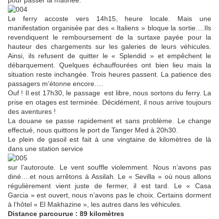
Le ferry accoste vers 14h15, heure locale. Mais une
manifestation organisée par des « Italiens » bloque la sortie….Ils
revendiquent le remboursement de la surtaxe payée pour la
hauteur des chargements sur les galeries de leurs véhicules.
Ainsi, ils refusent de quitter le « Splendid » et empêchent le
débarquement. Quelques échauffourées ont bien lieu mais la
situation reste inchangée. Trois heures passent. La patience des
passagers m’étonne encore….
Ouf ! Il est 17h30, le passage est libre, nous sortons du ferry. La
prise en otages est terminée. Décidément, il nous arrive toujours
des aventures !
La douane se passe rapidement et sans problème. Le change
effectué, nous quittons le port de Tanger Med à 20h30.
Le plein de gasoil est fait à une vingtaine de kilomètres de là
dans une station service
sur l’autoroute. Le vent souffle violemment. Nous n’avons pas
diné….et nous arrêtons à Assilah. Le « Sevilla » où nous allons
régulièrement vient juste de fermer, il est tard. Le « Casa
Garcia » est ouvert, nous n’avons pas le choix. Certains dorment
à l’hôtel « El Makhazine », les autres dans les véhicules.
Distance parcourue : 89 kilomètres