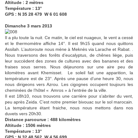
Altitude : 2 mètres
Température : 13°
GPS : N 35 28 479 W 6 01 608
Dimanche 3 mars 2013
Il a plu toute la nuit. Ce matin, le ciel est nuageux, le vent a cessé
et le thermomètre affiche 14°. Il est 9h15 quand nous quittons
Assilah. L’autoroute nous mène à Meknès via Larache et Rabat. .
Nous traversons des forêts d’eucalyptus, de chênes liège, puis
leur succèdent des zones de cultures avec des bananes et des
fraises sous serres. Nous déjeunons sur une aire peu de
kilomètres avant Khemisset. Le soleil fait une apparition, la
température est de 23°. Après une pause d’une heure 30, nous
nous dirigeons vers Azrou. Les cigognes occupent toujours les
cheminées de l’hôtel « Amros » à l’entrée de la ville.
Il est 18h10, nous trouvons une carrière pour s’abriter du vent,
peu après Zeida. C’est notre premier bivouac sur le sol marocain.
La température étant fraiche, nous nous mettons dans nos
duvets vers 20h30.
Distance parcourue : 488 kilomètres
Altitude : 1506 mètres
Température : 13°
GPS : N 32 48 562 W 4 56 699