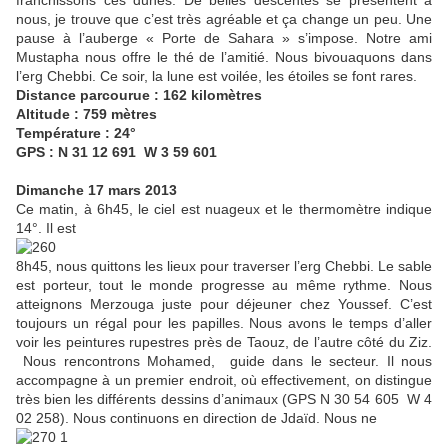
nous, je trouve que c’est très agréable et ça change un peu. Une
pause à l’auberge « Porte de Sahara » s’impose. Notre ami
Mustapha nous offre le thé de l’amitié. Nous bivouaquons dans
l’erg Chebbi. Ce soir, la lune est voilée, les étoiles se font rares.
Distance parcourue : 162 kilomètres
Altitude : 759 mètres
Température : 24°
GPS : N 31 12 691 W 3 59 601
Dimanche 17 mars 2013
Ce matin, à 6h45, le ciel est nuageux et le thermomètre indique
14°. Il est
8h45, nous quittons les lieux pour traverser l’erg Chebbi. Le sable
est porteur, tout le monde progresse au même rythme. Nous
atteignons Merzouga juste pour déjeuner chez Youssef. C’est
toujours un régal pour les papilles. Nous avons le temps d’aller
voir les peintures rupestres près de Taouz, de l’autre côté du Ziz.
Nous rencontrons Mohamed, guide dans le secteur. Il nous
accompagne à un premier endroit, où effectivement, on distingue
très bien les différents dessins d’animaux (GPS N 30 54 605 W 4
02 258). Nous continuons en direction de Jdaïd. Nous ne