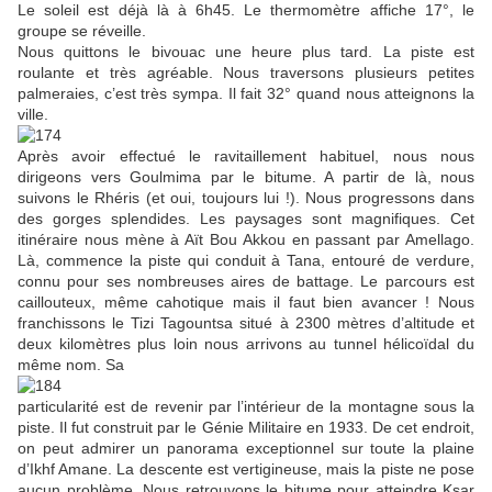
Le soleil est déjà là à 6h45. Le thermomètre affiche 17°, le
groupe se réveille.
Nous quittons le bivouac une heure plus tard. La piste est
roulante et très agréable. Nous traversons plusieurs petites
palmeraies, c’est très sympa. Il fait 32° quand nous atteignons la
ville.
Après avoir effectué le ravitaillement habituel, nous nous
dirigeons vers Goulmima par le bitume. A partir de là, nous
suivons le Rhéris (et oui, toujours lui !). Nous progressons dans
des gorges splendides. Les paysages sont magnifiques. Cet
itinéraire nous mène à Aït Bou Akkou en passant par Amellago.
Là, commence la piste qui conduit à Tana, entouré de verdure,
connu pour ses nombreuses aires de battage. Le parcours est
caillouteux, même cahotique mais il faut bien avancer ! Nous
franchissons le Tizi Tagountsa situé à 2300 mètres d’altitude et
deux kilomètres plus loin nous arrivons au tunnel hélicoïdal du
même nom. Sa
particularité est de revenir par l’intérieur de la montagne sous la
piste. Il fut construit par le Génie Militaire en 1933. De cet endroit,
on peut admirer un panorama exceptionnel sur toute la plaine
d’Ikhf Amane. La descente est vertigineuse, mais la piste ne pose
aucun problème. Nous retrouvons le bitume pour atteindre Ksar