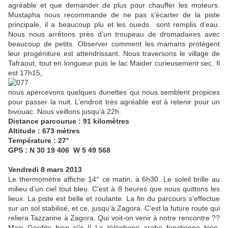
agréable et que demander de plus pour chauffer les moteurs.
Mustapha nous recommande de ne pas s’écarter de la piste
principale, il a beaucoup plu et les oueds sont remplis d’eau.
Nous nous arrêtons près d’un troupeau de dromadaires avec
beaucoup de petits. Observer comment les mamans protègent
leur progéniture est attendrissant. Nous traversons le village de
Tafraout, tout en longueur puis le lac Maider curieusement sec. Il
est 17h15,
nous apercevons quelques dunettes qui nous semblent propices
pour passer la nuit. L’endroit très agréable est à retenir pour un
bivouac. Nous veillons jusqu’à 22h.
Distance parcourue : 91 kilomètres
Altitude : 673 mètres
Température : 27°
GPS : N 30 19 406 W 5 49 568
Vendredi 8 mars 2013
Le thermomètre affiche 14° ce matin, à 6h30. Le soleil brille au
milieu d’un ciel tout bleu. C’est à 8 heures que nous quittons les
lieux. La piste est belle et roulante. La fin du parcours s’effectue
sur un sol stabilisé, et ce, jusqu’à Zagora. C’est la future route qui
reliera Tazzarine à Zagora. Qui voit-on venir à notre rencontre ??
Mais Gordito bien sûr !! Le téléphone arabe fonctionne bien.