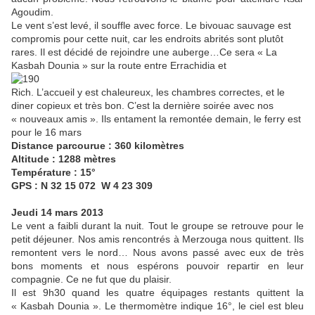
Agoudim.
Le vent s’est levé, il souffle avec force. Le bivouac sauvage est
compromis pour cette nuit, car les endroits abrités sont plutôt
rares. Il est décidé de rejoindre une auberge…Ce sera « La
Kasbah Dounia » sur la route entre Errachidia et
Rich. L’accueil y est chaleureux, les chambres correctes, et le
diner copieux et très bon. C’est la dernière soirée avec nos
« nouveaux amis ». Ils entament la remontée demain, le ferry est
pour le 16 mars
Distance parcourue : 360 kilomètres
Altitude : 1288 mètres
Température : 15°
GPS : N 32 15 072 W 4 23 309
J
eudi 14 mars 2013
Le vent a faibli durant la nuit. Tout le groupe se retrouve pour le
petit déjeuner. Nos amis rencontrés à Merzouga nous quittent. Ils
remontent vers le nord… Nous avons passé avec eux de très
bons moments et nous espérons pouvoir repartir en leur
compagnie. Ce ne fut que du plaisir.
Il est 9h30 quand les quatre équipages restants quittent la
« Kasbah Dounia ». Le thermomètre indique 16°, le ciel est bleu