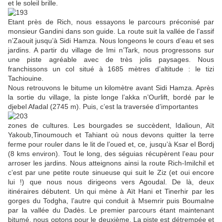
et le soleil brille.
Etant près de Rich, nous essayons le parcours préconisé par
monsieur Gandini dans son guide. La route suit la vallée de l’assif
n’Zaouit jusqu’à Sidi Hamza. Nous longeons le cours d’eau et ses
jardins. A partir du village de Imi n’Tark, nous progressons sur
une piste agréable avec de très jolis paysages. Nous
franchissons un col situé à 1685 mètres d’altitude : le tizi
Tachiouine.
Nous retrouvons le bitume un kilomètre avant Sidi Hamza. Après
la sortie du village, la piste longe l’akka n’Ourlift, bordé par le
djebel Afadal (2745 m). Puis, c’est la traversée d’importantes
zones de cultures. Les bourgades se succèdent, Idalioun, Aït
Yakoub,Tinoumouch et Tahiant où nous devons quitter la terre
ferme pour rouler dans le lit de l’oued et, ce, jusqu’à Ksar el Bordj
(8 kms environ). Tout le long, des séguias récupèrent l’eau pour
arroser les jardins. Nous atteignons ainsi la route Rich-Imilchil et
c’est par une petite route sinueuse qui suit le Ziz (et oui encore
lui !) que nous nous dirigeons vers Agoudal. De là, deux
itinéraires débutent. Un qui mène à Aït Hani et Tinerhir par les
gorges du Todgha, l’autre qui conduit à Msemrir puis Boumalne
par la vallée du Dadès. Le premier parcours étant maintenant
bitumé, nous optons pour le deuxième. La piste est détrempée et